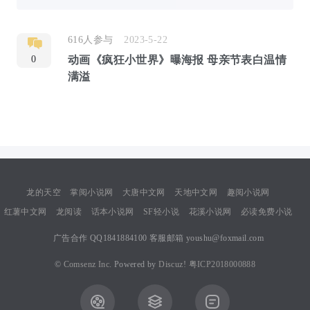
616人参与
2023-5-22
0
动画《疯狂小世界》曝海报 母亲节表白温情
满溢
龙的天空
掌阅小说网
大唐中文网
天地中文网
趣阅小说网
红薯中文网
龙阅读
话本小说网
SF轻小说
花溪小说网
必读免费小说
广告合作 QQ1841884100 客服邮箱 youshu@foxmail.com
©
Comsenz Inc.
Powered by
Discuz!
粤ICP2018000888