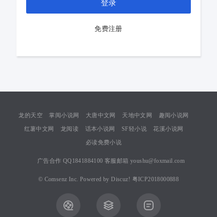
登录
免费注册
龙的天空
掌阅小说网
大唐中文网
天地中文网
趣阅小说网
红薯中文网
龙阅读
话本小说网
SF轻小说
花溪小说网
必读免费小说
广告合作 QQ1841884100 客服邮箱 youshu@foxmail.com
©
Comsenz Inc.
Powered by
Discuz!
粤ICP2018000888