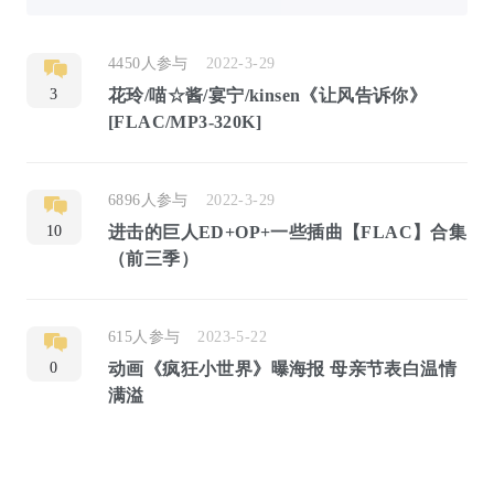
4450人参与
2022-3-29
3
花玲/喵☆酱/宴宁/kinsen《让风告诉你》
[FLAC/MP3-320K]
6896人参与
2022-3-29
10
进击的巨人ED+OP+一些插曲【FLAC】合集
（前三季）
615人参与
2023-5-22
0
动画《疯狂小世界》曝海报 母亲节表白温情
满溢