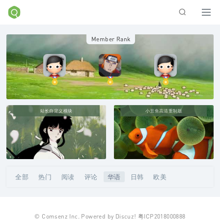
Member Rank
站长自定义模块
小丑鱼高清重制版
全部
热门
阅读
评论
华语
日韩
欧美
Remix
纯音乐
异次元
特供
茶馆
百科
站务
会员
投诉
©
Comsenz Inc.
Powered by
Discuz!
粤ICP2018000888