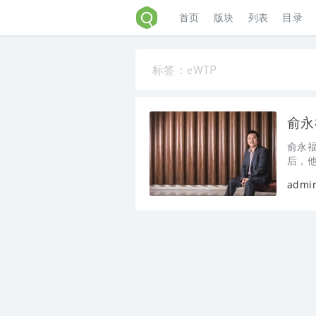
首页
版块
列表
目录
标签：eWTP
俞永
后，他
eWTP生态圈的
admi
么