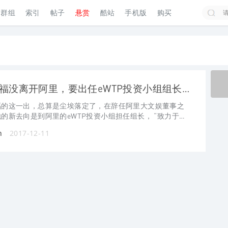
群组
索引
帖子
悬赏
酷站
手机版
购买
搜索
俞永福没离开阿里，要出任eWTP投资小组组长，但eWTP是个啥？
福的这一出，总算是尘埃落定了，在辞任阿里大文娱董事之
的新去向是到阿里的eWTP投资小组担任组长， “致力于
投资”。 因而首先就有不少人要问了，eWTP是什
n
2017-12-11
？ eWTP，全称是Elect ...