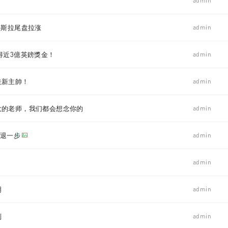
admin
特斯拉尾盘拉涨
admin
得近3億英鎊獎金！
admin
圭新主帥！
admin
大的老师，我们都会想念你的
admin
步退一步
admin
admin
明
admin
则
admin