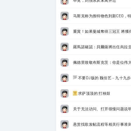
毕竟，刘强东从未离开过
马斯克称为推特物色到新CEO，
重賞！如果曼城奪得三冠王 將獲
羅馬諾確認：貝爾薩將出任烏拉
佩德里致敬布斯克茨：你是位伟
不要DJ版的 魏佳艺 - 九十九
求萨顶顶的 打秧鼓
关于无法访问、打开很慢问题说
悬赏找歌发帖流程等相关行事准