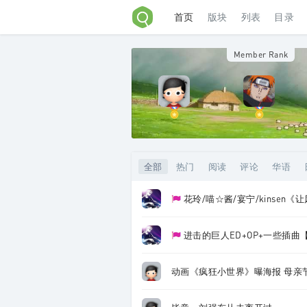
首页
版块
列表
目录
Member Rank
全部
热门
阅读
评论
华语
花玲/喵☆酱/宴宁/kinsen《让风
进击的巨人ED+OP+一些插曲
动画《疯狂小世界》曝海报 母亲