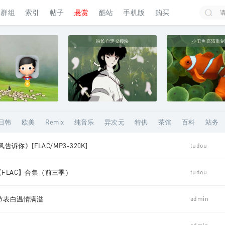
群组
索引
帖子
悬赏
酷站
手机版
购买
搜索
站长自定义模块
小丑鱼高清重
日韩
欧美
Remix
纯音乐
异次元
特供
茶馆
百科
站务
告诉你》[FLAC/MP3-320K]
tudou
【FLAC】合集（前三季）
tudou
节表白温情满溢
admin