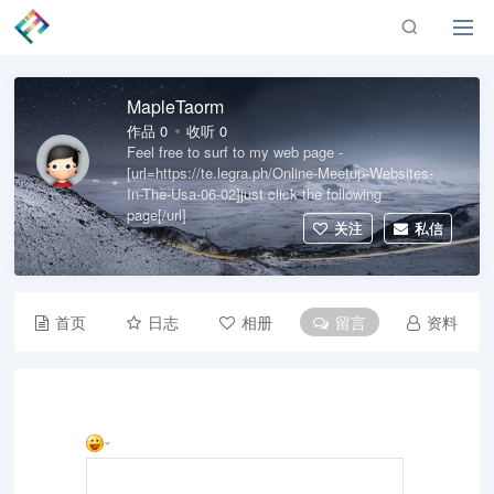
MapleTaorm
作品 0
收听 0
Feel free to surf to my web page -
[url=https://te.legra.ph/Online-Meetup-Websites-
In-The-Usa-06-02]just click the following
page[/url]
关注
私信
首页
日志
相册
留言
资料