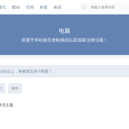
索引
酷站
空间
标签
购买
搜索
电脑
请遵守本站相关发帖规则以及国家法律法规！
告3次以上，将被禁言进小黑屋！
公告模块！
用帖子内的举报功能进行反馈，等待回复处理！
门
精华
尚无主题