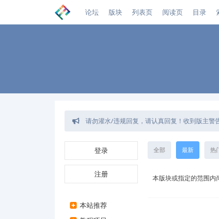
论坛
版块
列表页
阅读页
目录
请勿灌水/违规回复，请认真回复！收到版主警
回复不需要审核了,发帖需要审核！站长自定义
如发现链接失效/灌水/广告等违规行为，可使
登录
全部
最新
热
注册
本版块或指定的范围内
本站推荐