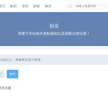
索引
酷站
空间
标签
购买
搜索
创业
请遵守本站相关发帖规则以及国家法律法规！
告3次以上，将被禁言进小黑屋！
公告模块！
用帖子内的举报功能进行反馈，等待回复处理！
门
精华
尚无主题