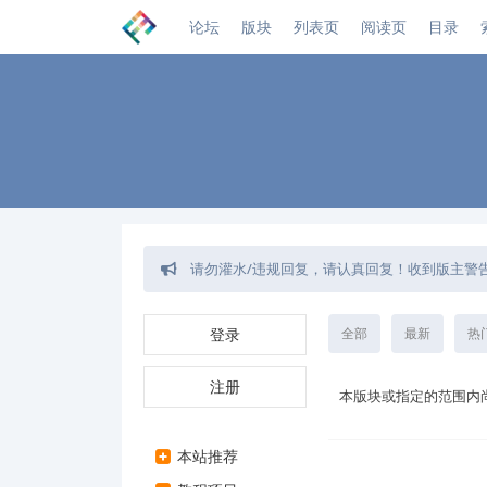
论坛
版块
列表页
阅读页
目录
请勿灌水/违规回复，请认真回复！收到版主警
回复不需要审核了,发帖需要审核！站长自定义
如发现链接失效/灌水/广告等违规行为，可使
登录
全部
最新
热
注册
本版块或指定的范围内
本站推荐